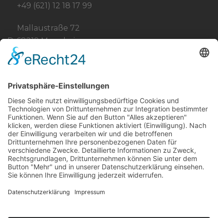
+49 (621) 12 18 17 99
Mallaustraße 72
D-68219 Mannheim
info@born-stahlbau.de